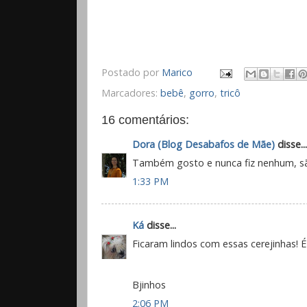
Postado por
Marico
Marcadores:
bebê
,
gorro
,
tricô
16 comentários:
Dora (Blog Desabafos de Mãe)
disse...
Também gosto e nunca fiz nenhum, sã
1:33 PM
Ká
disse...
Ficaram lindos com essas cerejinhas!
Bjinhos
2:06 PM