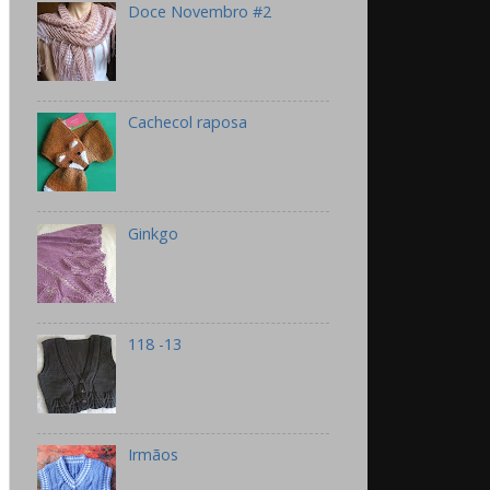
Doce Novembro #2
Cachecol raposa
Ginkgo
118 -13
Irmãos