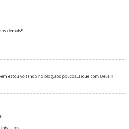
dos demais!!
Também estou voltando no blog,aos poucos...Fique com Deus!!!!
s
jinhas. bjs