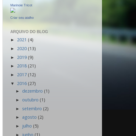
Marinoie Tricot
Criar seu atalho
ARQUIVO DO BLOG
2021
(4)
►
2020
(13)
►
2019
(9)
►
2018
(21)
►
2017
(12)
►
2016
(27)
▼
dezembro
(1)
►
outubro
(1)
►
setembro
(2)
►
agosto
(2)
►
julho
(5)
►
junho
(1)
►