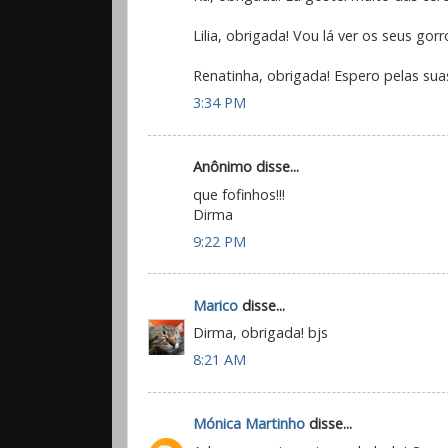
Lilia, obrigada! Vou lá ver os seus gorr
Renatinha, obrigada! Espero pelas sua
3:34 PM
Anônimo disse...
que fofinhos!!!
Dirma
9:22 PM
Marico
disse...
Dirma, obrigada! bjs
8:21 AM
Mónica Martinho
disse...