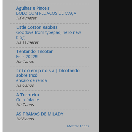
Agulhas e Pinceis
BOLO COM PEDAÇOS DE MAÇÃ
Há 4 meses
Little Cotton Rabbits
Goodbye from typepad, hello new
blog
Há 11 meses
Tentando Tricotar
Feliz 2022!!!
Há 4 anos
t r i c ô em p r o s a | tricotando
sobre tricô
ensaio de renda
Há 6 anos
A Tricoteira
Grilo falante
Há 7 anos
AS TRAMAS DE MILADY
Há 8 anos
Mostrar todos