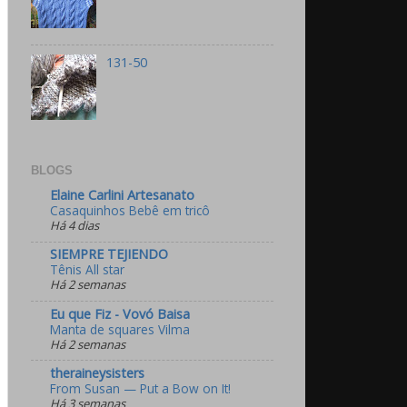
131-50
BLOGS
Elaine Carlini Artesanato
Casaquinhos Bebê em tricô
Há 4 dias
SIEMPRE TEJIENDO
Tênis All star
Há 2 semanas
Eu que Fiz - Vovó Baisa
Manta de squares Vilma
Há 2 semanas
theraineysisters
From Susan — Put a Bow on It!
Há 3 semanas