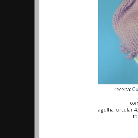
receita:
Cu
com
agulha: circular 
ta