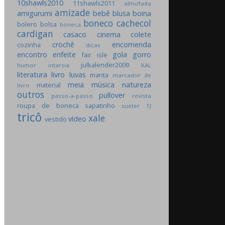
10shawls2010
11shawls2011
almofada
amizade
amigurumi
bebê
blusa
boina
boneco
cachecol
bolero
bolsa
boneca
cardigan
casaco
cinema
colete
crochê
encomenda
cozinha
dicas
encontro
enfeite
gola
gorro
fair isle
julkalender2009
humor
intarsia
KAL
literatura
livro
luvas
manta
marcador de
meia
música
natureza
material
livro
outros
pullover
passo-a-passo
revista
roupa de boneca
sapatinho
sueter
TJ
tricô
xale
vídeo
vestido