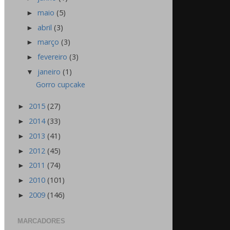
maio
(5)
►
abril
(3)
►
março
(3)
►
fevereiro
(3)
►
janeiro
(1)
▼
Gorro cupcake
2015
(27)
►
2014
(33)
►
2013
(41)
►
2012
(45)
►
2011
(74)
►
2010
(101)
►
2009
(146)
►
MARCADORES