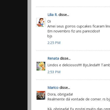
Lilia R.
disse...
Oi
Amei seus gorros cupcakes ficaram lin
Em novembro fiz uns parecidos!!
bjs
2:25 PM
Renata
disse...
Lindos e deliciosos!!!!! Bjo,linda!!!! 
2:53 PM
Marico
disse...
Dora, obrigada!
Realmente dá vontade de comer. rs bj
Ká, obrigada! Eu gostei muito das cere